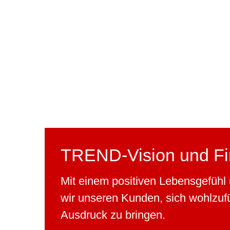
nine
Ody
Metze
Friseurin
TREND-Vision und Fi
Mit einem positiven Lebensgefühl 
wir unseren Kunden, sich wohlzuf
Ausdruck zu bringen.