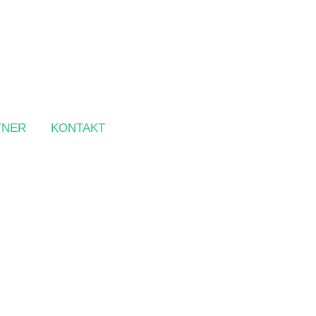
TNER
KONTAKT
Freude verschenken - mit
unseren Gutscheinen.