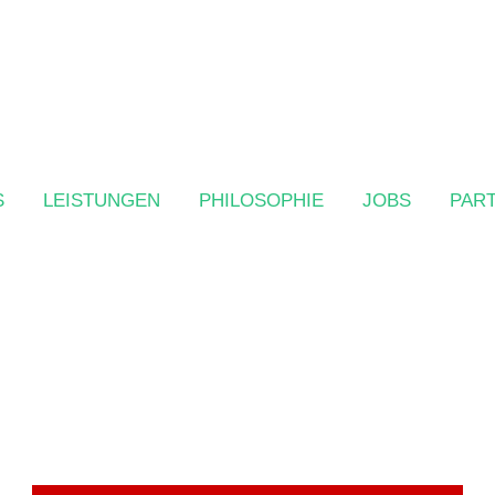
S
LEISTUNGEN
PHILOSOPHIE
JOBS
PAR
Schöneiche
Heuweg 78 | Tel. 030 / 649 52 36