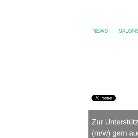
NEWS
SALON
Wir suchen 
31.05.2018
Zur Unterstüt
(m/w) gern au